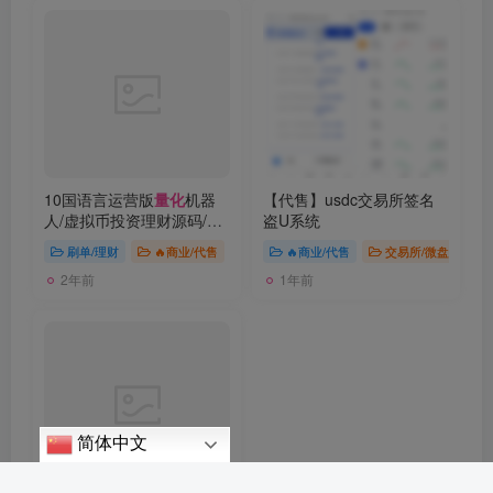
10国语言运营版
量化
机器
【代售】usdc交易所签名
人/虚拟币投资理财源码/PC
盗U系统
落地页/前端vue
刷单/理财
🔥商业/代售
🔥商业/代售
交易所/微盘
2年前
1年前
简体中文