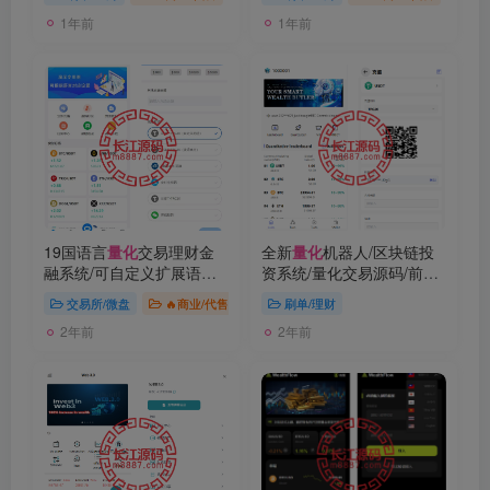
1年前
1年前
19国语言
量化
交易理财金
全新
量化
机器人/区块链投
融系统/可自定义扩展语言
资系统/量化交易源码/前端
+USDT自动充值+搭建教程
uinapp
交易所/微盘
🔥商业/代售
刷单/理财
2年前
2年前