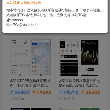
本站禁止大陆地区访问
如本站内容有违规侵权请联系客服进行删除， 如下载资源链接失
效请联系TG 本站源码打包出售，先到先得 本站TG群：
文章
用户
@cjym888
唯一TG:@vip668188
搜索[
量化
]，共找到
21
个文章
多语言DAPP交易所源码/虚
多语言欧美风格币盘外汇交
拟币/外汇/贵金属/能源/
量
易所系统/K线插针/C2C/外
化
汇/虚拟币/永续合约/股票/
交易所/微盘
🔥商业/代售
🔥商业/代售
交易所/微盘
期货/贵金属/合约/期权/跟
4个月前
10个月前
单/
量化
/新币申购/币币交
易/H5.PC自适应