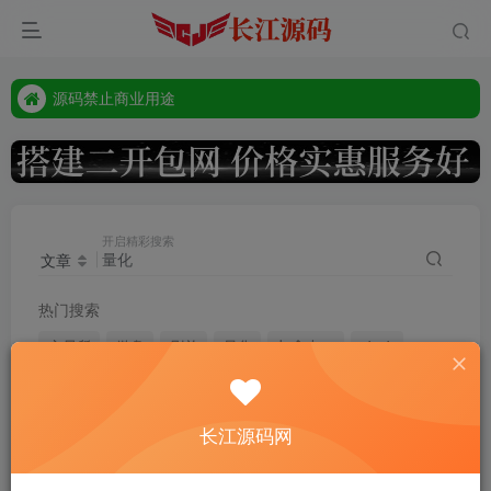
源码禁止商业用途
本站客服唯一tg:@vip668188
源码禁止商业用途
本站客服唯一tg:@vip668188
开启精彩搜索
文章
热门搜索
交易所
微盘
刷单
量化
加拿大28
tiktok
商城
空降
长江源码网
历史搜索
量化