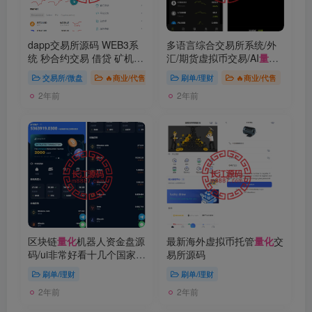
dapp交易所源码 WEB3系
多语言综合交易所系统/外
统 秒合约交易 借贷 矿机 AI
汇/期货虚拟币交易/AI
量化
/
量化
多语言
贷款
交易所/微盘
🔥商业/代售
刷单/理财
🔥商业/代售
2年前
2年前
区块链
量化
机器人资金盘源
最新海外虚拟币托管
量化
交
码/ui非常好看十几个国家语
易所源码
言
刷单/理财
刷单/理财
2年前
2年前