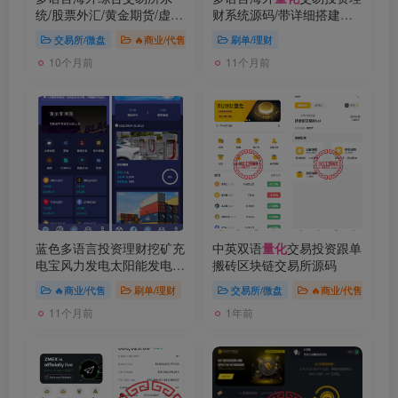
统/股票外汇/黄金期货/虚拟
财系统源码/带详细搭建教
币/etf/defi借贷/c2c/申购/跟
程
交易所/微盘
🔥商业/代售
刷单/理财
单/理财/ai
量化
10个月前
11个月前
蓝色多语言投资理财挖矿充
中英双语
量化
交易投资跟单
电宝风力发电太阳能发电特
搬砖区块链交易所源码
斯拉挖掘机集装箱系统可自
🔥商业/代售
刷单/理财
交易所/微盘
🔥商业/代售
定义项目/国际版USDT货币
11个月前
1年前
量化
交易