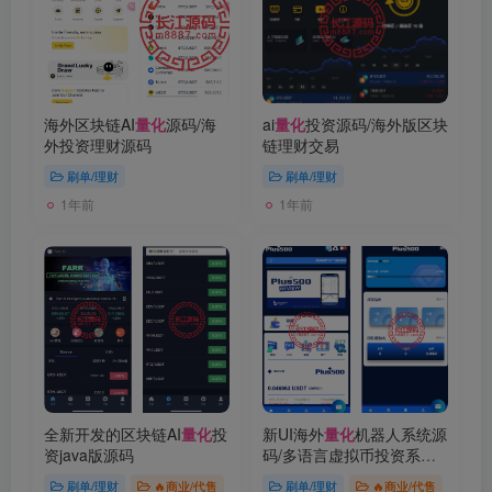
海外区块链AI
量化
源码/海
ai
量化
投资源码/海外版区块
外投资理财源码
链理财交易
刷单/理财
刷单/理财
1年前
1年前
全新开发的区块链AI
量化
投
新UI海外
量化
机器人系统源
资java版源码
码/多语言虚拟币投资系统/
前端vue
刷单/理财
🔥商业/代售
刷单/理财
🔥商业/代售