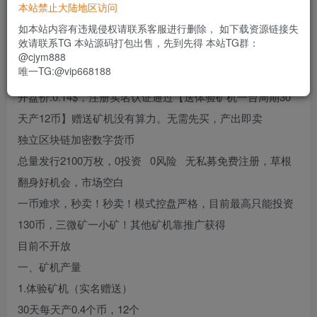
188
本站禁止大陆地区访问
限时特惠
usdt
如本站内容有违规侵权请联系客服进行删除， 如下载资源链接失
效请联系TG 本站源码打包出售，先到先得 本站TG群：
登录功能已关闭，暂时无法购买
@cjym888
唯一TG:@vip668188
开盘价:0.14$，注册实名认证通过【送体验矿机一台周期30
天产12币】赠送矿机没有算力。无需先买，产出即卖
独立区块链加密数字货币
总量发行2100万枚，0投资 0风险 无私募免费注册，草根
翻身好机会，市场空白
一币难求，秒卖！秒卖！模式控盘严格，目前最高只能投资
130币，三微矿一小矿！其他矿机靠推广获得
目前不开放
一、矿机产量
1.体验矿机（实名赠送）
30天每天产0.4个币，12个