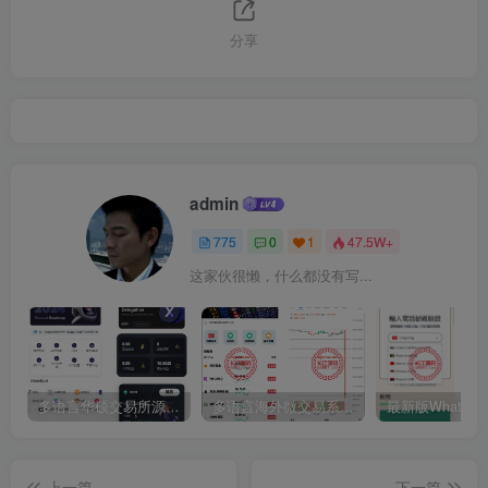
分享
admin
775
0
1
47.5W+
这家伙很懒，什么都没有写...
多语言华硕交易所源码/手机端uniapp电脑端vue.支持秒合约/币币/国际黄金/U本位合约/DeFi挖矿
多语言海外微交易系统源码/虚拟币黄金期货外汇微盘
上一篇
下一篇