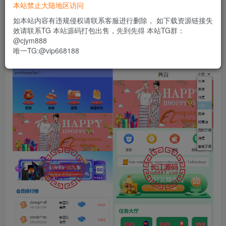
本站禁止大陆地区访问
前端9种语言后台任意设置开关，前端九套UI后台任意切换
如本站内容有违规侵权请联系客服进行删除， 如下载资源链接失
效请联系TG 本站源码打包出售，先到先得 本站TG群：
功能支持分组、百分比、固定值、连单设置、充值彩金等众
@cjym888
唯一TG:@vip668188
多功能