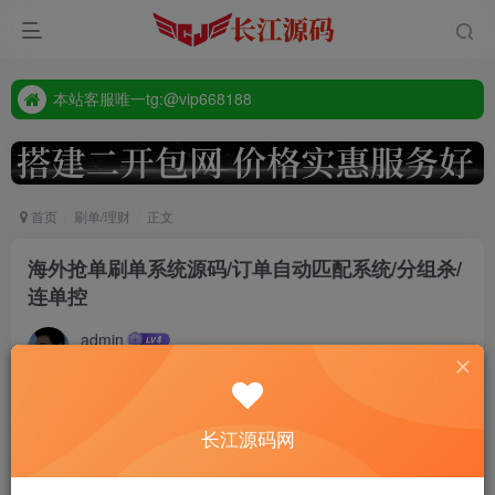
源码禁止商业用途
本站客服唯一tg:@vip668188
源码禁止商业用途
本站客服唯一tg:@vip668188
首页
刷单/理财
正文
海外抢单刷单系统源码/订单自动匹配系统/分组杀/
连单控
admin
9个月前更新
430
5套ui 为紫色 粉色 青色，其他的为红色，蓝色，黄色，黑
长江源码网
色，绿色，橙色，