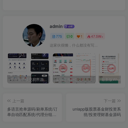
admin
775
0
1
47.5W+
这家伙很懒，什么都没有写...
多语言华硕交易所源码/手机端uniapp电脑端vue.支持秒合约/币币/国际黄金/U本位合约/DeFi挖矿
多语言海外微交易系统源码/虚拟币黄金期货外汇微盘
上一篇
下一篇
多语言抢单源码/刷单系统/订
uniapp版股票基金财投资系
单自动匹配系统/代理分组模
统/投资理财基金源码
式