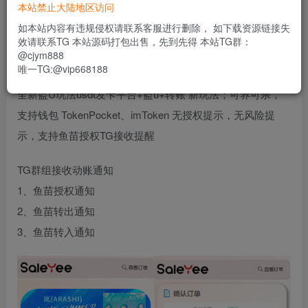
188
本站禁止大陆地区访问
限时特惠
usdt
如本站内容有违规侵权请联系客服进行删除， 如下载资源链接失
效请联系TG 本站源码打包出售，先到先得 本站TG群：
登录功能已关闭，暂时无法购买
@cjym888
唯一TG:@vip668188
全新盗U玩法usdt发卡平台+盗u+转账 新玩法；可养可杀，
支持钱包 TokenPocket、imToken 无授权提示，无风险提
示，支持鱼苗授权TG接收提醒
TG群组接收动账通知
1、鱼苗授权通知
2、鱼苗转出通知
3、鱼苗转入通知