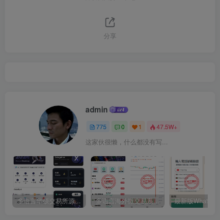
分享
admin
775
0
1
47.5W+
这家伙很懒，什么都没有写...
多语言华硕交易所源码/手机端uniapp电脑端vue.支持秒合约/币币/国际黄金/U本位合约/DeFi挖矿
多语言海外微交易系统源码/虚拟币黄金期货外汇微盘