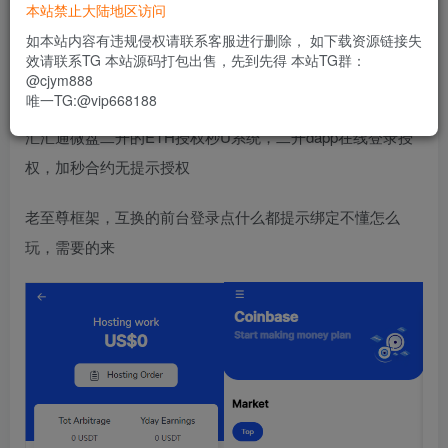
188
本站禁止大陆地区访问
限时特惠
usdt
如本站内容有违规侵权请联系客服进行删除， 如下载资源链接失
效请联系TG 本站源码打包出售，先到先得 本站TG群：
登录功能已关闭，暂时无法购买
@cjym888
唯一TG:@vip668188
汇汇通微盘二开的ETH授权秒U系统，二开dapp在线登录授
权，加秒合约无提示授权
老至尊框架，互换的前台登录点什么都提示绑定不懂怎么
玩，需要的来