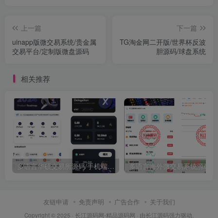
上一篇
下一篇
uinapp版微交易系统/贵金属
TG淘金网二开版/世界杯反波
交易平台/定制版微盘源码
胆源码/球盘系统
相关推荐
多语言华硕交易所源码/手机端uniapp电脑端vue.支持秒合约/币币/国际黄金/U本位合约/DeFi挖矿
友链申请
免责声明
广告合作
关于我们
Copyright © 2025 ·
长江源码网-精品源码网
· 由
长江源码
强力驱动.