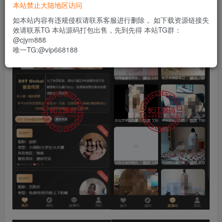
本站禁止大陆地区访问
如本站内容有违规侵权请联系客服进行删除， 如下载资源链接失
效请联系TG 本站源码打包出售，先到先得 本站TG群：
@cjym888
唯一TG:@vip668188