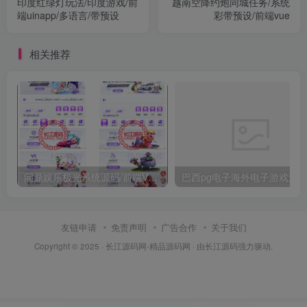
印度红绿灯玩法/印度游戏/前
越南空降约炮同城任务/系统
端uinapp/多语言/带预设
彩带预设/前端vue
相关推荐
问鼎娱乐极光系统源码/前端VUE后端PHP全开源对接美盛NG均可+完美运营版无BUG
友链申请
免责声明
广告合作
关于我们
Copyright © 2025 ·
长江源码网-精品源码网
· 由
长江源码
强力驱动.