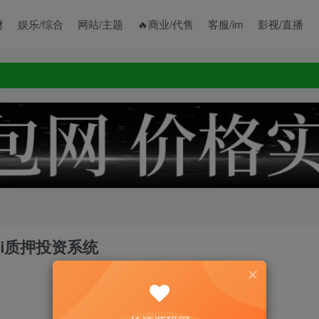
财
娱乐/综合
网站/主题
🔥商业/代售
客服/im
影视/直播
fi质押投资系统