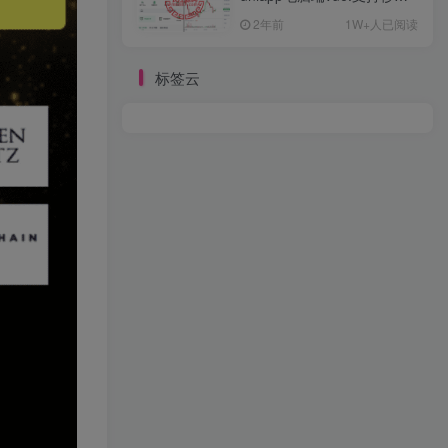
约/币币/U本位合约/DeFi挖
2年前
1W+人已阅读
标签云