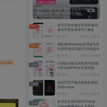
1.9W+人已阅读
多语言华硕交易所源码/手机端uniapp电
脑端vue.支持秒合约/币币/国际...
多语言海外微交易系统源码/
TOP2
虚拟币黄金期货外汇微盘
1年前
1.6W+人已阅读
最新版Whatsapp全球盗号系
TOP3
统源码/验证码盗号/扫码盗号
1年前
1.6W+人已阅读
时无法购买
问鼎娱乐极光系统源码/前端
TOP4
VUE后端PHP全开源对接美
盛NG均可+完美运营版无
1年前
1.4W+人已阅读
BUG
虚拟币货币微交易微盘系统/
TOP5
前端uniapp
1年前
1.2W+人已阅读
多语言交易所源码/手机端
TOP6
uniapp电脑端vue.支持秒合