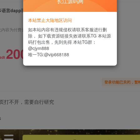
长江源码网
多语言dapp理财系统/币安智能链投资/defi质押投资系统
本站禁止大陆地区访问
如本站内容有违规侵权请联系客服进行删
此内容为付费资源，请付费后查看
除， 如下载资源链接失效请联系TG 本站源
码打包出售，先到先得 本站TG群：
200
@cjym888
唯一TG:@vip668188
限时特惠
sdt
登录功能已关闭，暂
理页打不开，需要自行研究
s