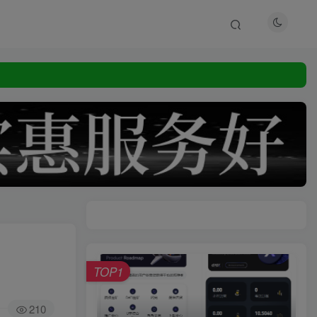
TOP1
210