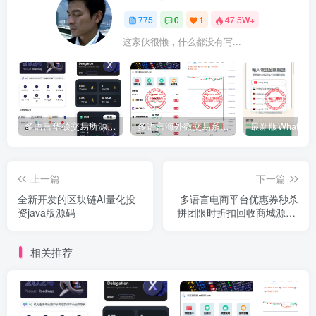
775
0
1
47.5W+
这家伙很懒，什么都没有写...
多语言华硕交易所源码/手机端uniapp电脑端vue.支持秒合约/币币/国际黄金/U本位合约/DeFi挖矿
多语言海外微交易系统源码/虚拟币黄金期货外汇微盘
上一篇
下一篇
全新开发的区块链AI量化投
多语言电商平台优惠券秒杀
资java版源码
拼团限时折扣回收商城源码/
一键回收跨境商城外贸商城
相关推荐