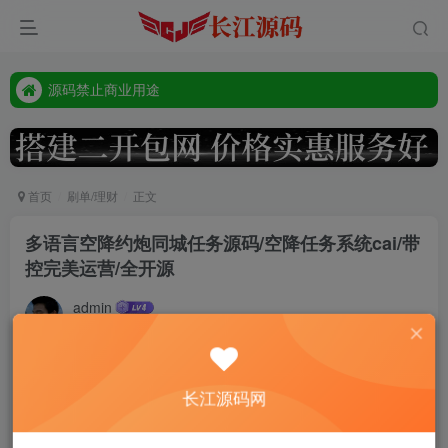
源码禁止商业用途
本站客服唯一tg:@vip668188
源码禁止商业用途
本站客服唯一tg:@vip668188
首页
刷单/理财
正文
多语言空降约炮同城任务源码/空降任务系统cai/带
控完美运营/全开源
admin
9个月前更新
443
前端vue 后端php 全开源
长江源码网
4国语言 中文,英语,韩语,日语