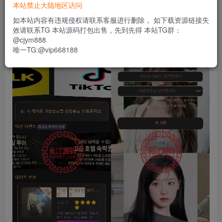
本站禁止大陆地区访问
决了的bug运营级别，二开用户中心显示信誉分后端可控，
如本站内容有违规侵权请联系客服进行删除， 如下载资源链接失
钱包移除了必要限制，界面优化成黑灰金色。
效请联系TG 本站源码打包出售，先到先得 本站TG群：
@cjym888
唯一TG:@vip668188