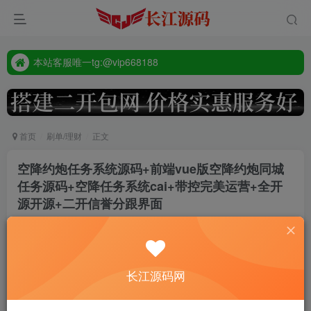
本站客服唯一tg:@vip668188
源码禁止商业用途
本站客服唯一tg:@vip668188
首页
刷单/理财
正文
空降约炮任务系统源码+前端vue版空降约炮同城
任务源码+空降任务系统cai+带控完美运营+全开
源开源+二开信誉分跟界面
admin
9个月前更新
295
长江源码网
前端VUE，后端thinkphp，这个是之前空降系统二开的新ui，
三国语言实际还有个中文隐藏了，vue里面开一下就行，解