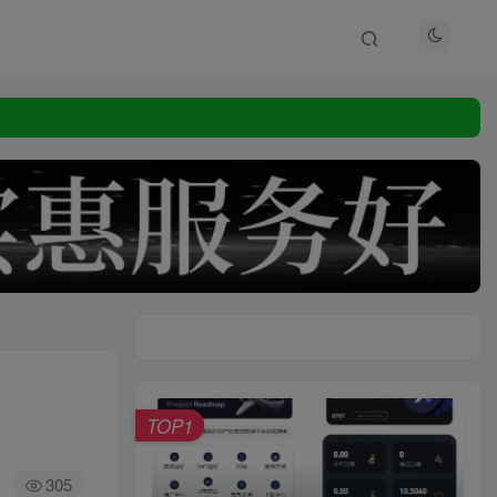
TOP1
305