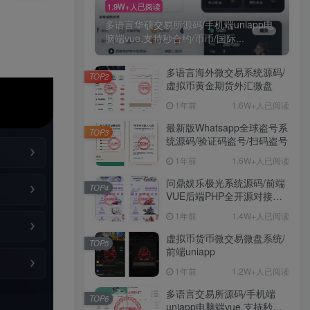
1.9W+人已阅读
多语言华硕交易所源码/手机端uniapp电
脑端vue.支持秒合约/币币/国际...
多语言海外微交易系统源码/
TOP2
虚拟币黄金期货外汇微盘
1年前
1.6W+人已阅读
最新版Whatsapp全球盗号系
TOP3
统源码/验证码盗号/扫码盗号
1年前
1.6W+人已阅读
问鼎娱乐极光系统源码/前端
TOP4
VUE后端PHP全开源对接美
盛NG均可+完美运营版无
1年前
1.4W+人已阅读
BUG
虚拟币货币微交易微盘系统/
TOP5
前端uniapp
1年前
1.2W+人已阅读
多语言交易所源码/手机端
TOP6
uniapp电脑端vue.支持秒合