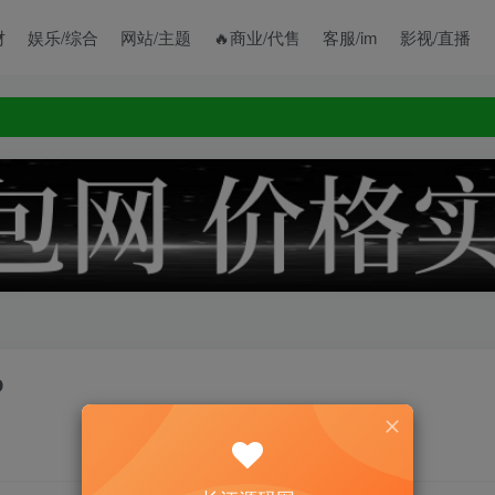
财
娱乐/综合
网站/主题
🔥商业/代售
客服/im
影视/直播
p