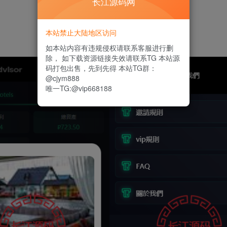
长江源码网
本站禁止大陆地区访问
如本站内容有违规侵权请联系客服进行删
除， 如下载资源链接失效请联系TG 本站源
码打包出售，先到先得 本站TG群：
@cjym888
唯一TG:@vip668188