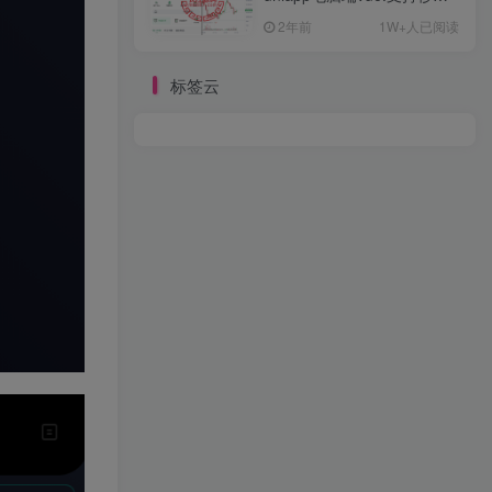
约/币币/U本位合约/DeFi挖
2年前
1W+人已阅读
标签云