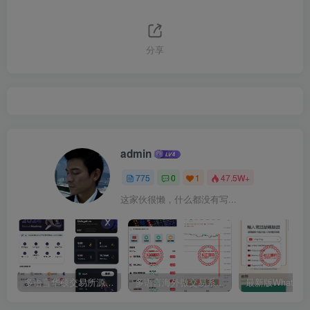
分享
admin
775
0
1
47.5W+
这家伙很懒，什么都没有写...
多语言华硕交易所源码/手机端uniapp电脑端vue.支持秒合约/币币/国际黄金/U本位合约/DeFi挖矿
多语言海外微交易系统源码/虚拟币黄金期货外汇微盘