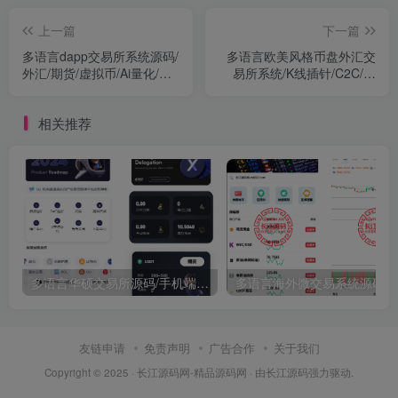
上一篇
下一篇
多语言dapp交易所系统源码/
多语言欧美风格币盘外汇交
外汇/期货/虚拟币/Ai量化/贷
易所系统/K线插针/C2C/外
款/期权交易
汇/虚拟币/永续合约/股票/期
货/贵金属/合约/期权/跟单/量
相关推荐
化/新币申购/币币交
易/H5.PC自适应
多语言华硕交易所源码/手机端uniapp电脑端vue.支持秒合约/币币/国际黄金/U本位合约/DeFi挖矿
友链申请
免责声明
广告合作
关于我们
Copyright © 2025 ·
长江源码网-精品源码网
· 由
长江源码
强力驱动.