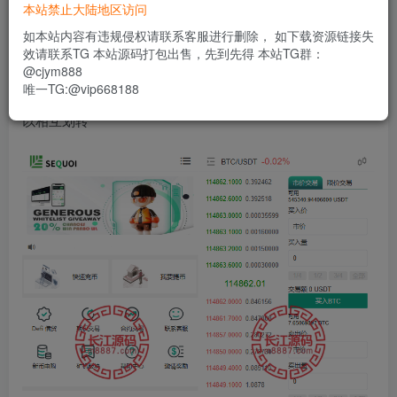
本站禁止大陆地区访问
币币交易、期权交易、永续合约、Defi借贷、新币申购、矿
如本站内容有违规侵权请联系客服进行删除， 如下载资源链接失
机投资理财等功能，还可以发行空气币（平台币），后台能
效请联系TG 本站源码打包出售，先到先得 本站TG群：
控制期权交易订单的输赢 期权交易类似秒合约交易，感觉没
@cjym888
唯一TG:@vip668188
多大区别，充值提现都是虚拟币，推广带三级分销，币种可
以相互划转