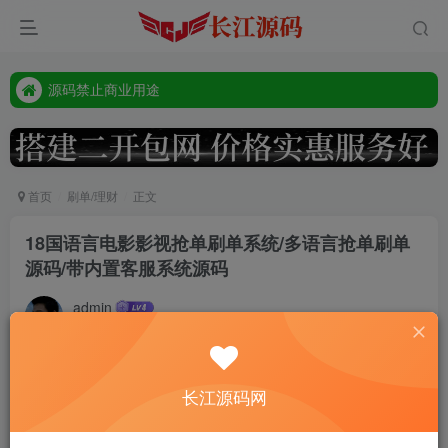
源码禁止商业用途
本站客服唯一tg:@vip668188
源码禁止商业用途
本站客服唯一tg:@vip668188
首页
刷单/理财
正文
18国语言电影影视抢单刷单系统/多语言抢单刷单
源码/带内置客服系统源码
admin
9个月前更新
241
系统前端重塑ui，最很适合海外审美；后端带打针、派单、
长江源码网
重置任务、超级订单、真假人等功能