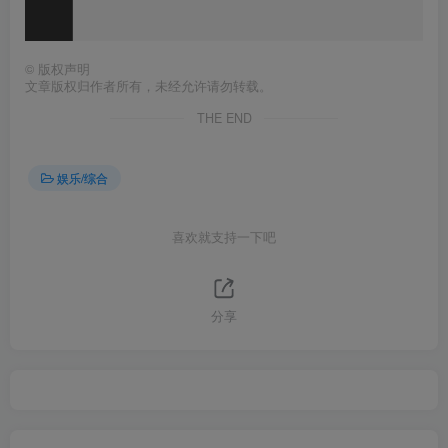
©
版权声明
文章版权归作者所有，未经允许请勿转载。
THE END
娱乐/综合
喜欢就支持一下吧
分享