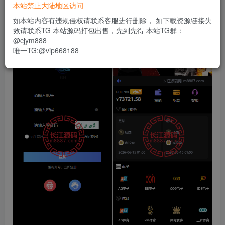
本站禁止大陆地区访问
前端Uniapp，后端php，全开源 可二开
如本站内容有违规侵权请联系客服进行删除， 如下载资源链接失
效请联系TG 本站源码打包出售，先到先得 本站TG群：
@cjym888
唯一TG:@vip668188