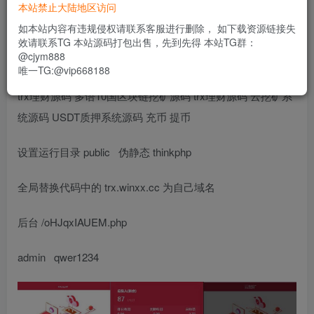
120
本站禁止大陆地区访问
限时特惠
usdt
如本站内容有违规侵权请联系客服进行删除， 如下载资源链接失
效请联系TG 本站源码打包出售，先到先得 本站TG群：
登录功能已关闭，暂时无法购买
@cjym888
唯一TG:@vip668188
trx理财源码 多语10国区块链挖矿源码 trx理财源码 云挖矿系
统源码 USDT质押系统源码 充币 提币
设置运行目录 public 伪静态 thinkphp
全局替换代码中的 trx.winxx.cc 为自己域名
后台 /oHJqxIAUEM.php
admin qwer1234