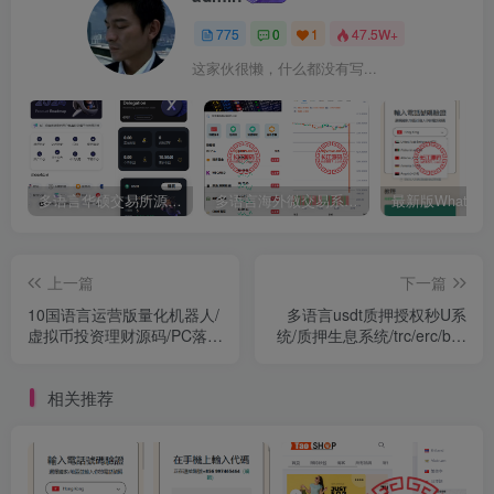
775
0
1
47.5W+
这家伙很懒，什么都没有写...
多语言华硕交易所源码/手机端uniapp电脑端vue.支持秒合约/币币/国际黄金/U本位合约/DeFi挖矿
多语言海外微交易系统源码/虚拟币黄金期货外汇微盘
上一篇
下一篇
10国语言运营版量化机器人/
多语言usdt质押授权秒U系
虚拟币投资理财源码/PC落地
统/质押生息系统/trc/erc/bsc
页/前端vue
三链授权
相关推荐