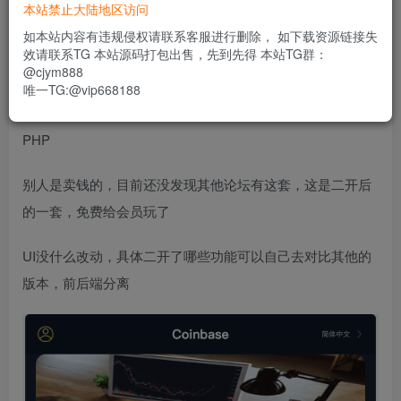
本站禁止大陆地区访问
ssl证书
如本站内容有违规侵权请联系客服进行删除， 如下载资源链接失
效请联系TG 本站源码打包出售，先到先得 本站TG群：
语言：16种，看图
@cjym888
唯一TG:@vip668188
这套带前端uniapp纯源码，手机端和pc端都有源码，后端
PHP
别人是卖钱的，目前还没发现其他论坛有这套，这是二开后
的一套，免费给会员玩了
UI没什么改动，具体二开了哪些功能可以自己去对比其他的
版本，前后端分离