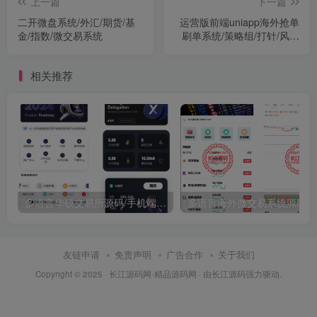
上一篇
下一篇
二开微盘系统/外汇/期货/基
运营版前端uniapp海外抢单
金/指数/微交易系统
刷单系统/策略组/打针/风险
值/36国语言/代码全开源
相关推荐
多语言华硕交易所源码/手机端uniapp电脑端vue.支持秒合约/币币/国际黄金/U本位合约/DeFi挖矿
友链申请
免责声明
广告合作
关于我们
Copyright © 2025 ·
长江源码网-精品源码网
· 由
长江源码
强力驱动.