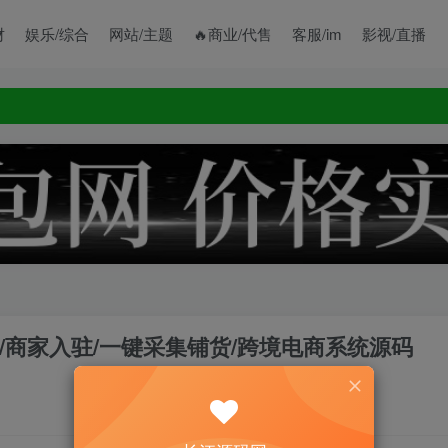
财
娱乐/综合
网站/主题
🔥商业/代售
客服/im
影视/直播
/商家入驻/一键采集铺货/跨境电商系统源码