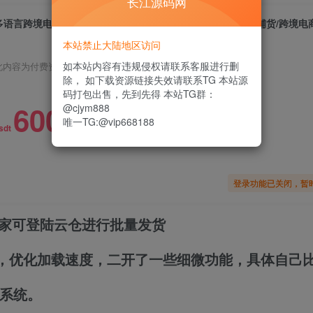
长江源码网
本站禁止大陆地区访问
如本站内容有违规侵权请联系客服进行删
此内容为付费资源，请付费后查看
除， 如下载资源链接失效请联系TG 本站源
码打包出售，先到先得 本站TG群：
600
@cjym888
唯一TG:@vip668188
限时特惠
sdt
登录功能已关闭，暂
家可登陆云仓进行批量发货
，优化加载
速度
，二开了一些细微功能，具体自己
系统
。