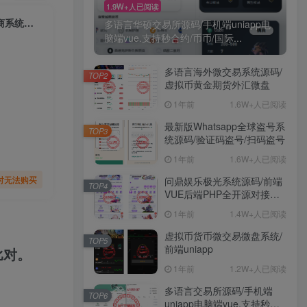
1.9W+人已阅读
多语言跨境电商多商户外贸商城/云仓物流/商家入驻/一键采集铺货/跨境电商系统源码
多语言华硕交易所源码/手机端uniapp电
脑端vue.支持秒合约/币币/国际...
多语言海外微交易系统源码/
TOP2
虚拟币黄金期货外汇微盘
1年前
1.6W+人已阅读
最新版Whatsapp全球盗号系
TOP3
统源码/验证码盗号/扫码盗号
1年前
1.6W+人已阅读
时无法购买
问鼎娱乐极光系统源码/前端
TOP4
VUE后端PHP全开源对接美
盛NG均可+完美运营版无
1年前
1.4W+人已阅读
BUG
虚拟币货币微交易微盘系统/
TOP5
前端uniapp
比对。
1年前
1.2W+人已阅读
多语言交易所源码/手机端
TOP6
uniapp电脑端vue.支持秒合