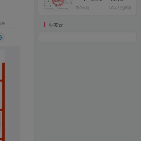
约/币币/U本位合约/DeFi挖
2年前
1W+人已阅读
标签云