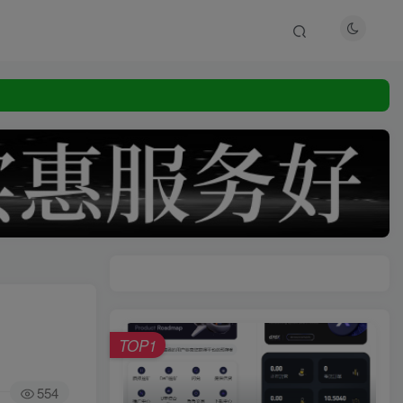
TOP1
554