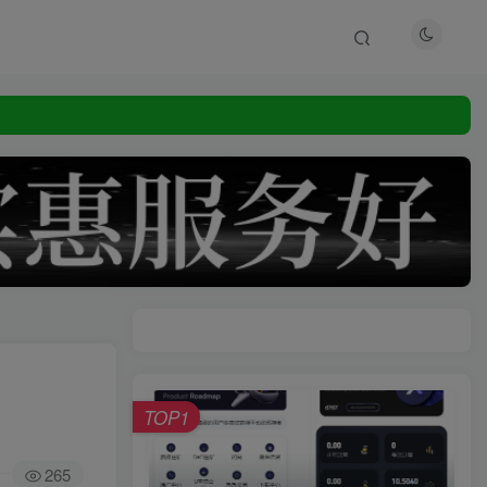
TOP1
265