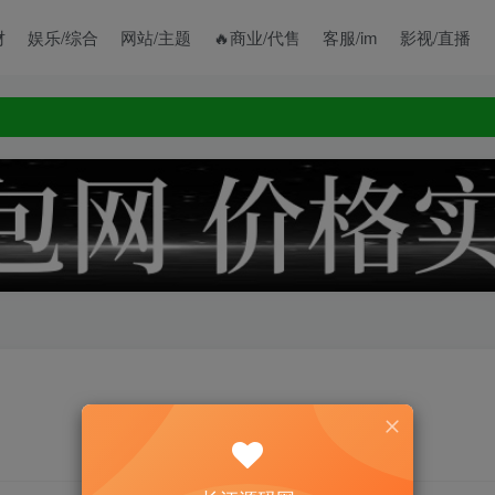
财
娱乐/综合
网站/主题
🔥商业/代售
客服/im
影视/直播