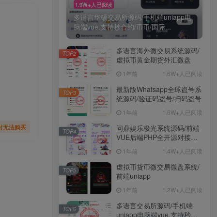
1.9W+人已阅读
多语言华硕交易所源码/手机端uniapp电
脑端vue.支持秒合约/币币/国际...
多语言海外微交易系统源码/
TOP2
虚拟币黄金期货外汇微盘
1年前
1.6W+人已阅读
最新版Whatsapp全球盗号系
TOP3
统源码/验证码盗号/扫码盗号
1年前
1.6W+人已阅读
时无法购买
问鼎娱乐极光系统源码/前端
TOP4
VUE后端PHP全开源对接美
盛NG均可+完美运营版无
1年前
1.4W+人已阅读
BUG
虚拟币货币微交易微盘系统/
TOP5
前端uniapp
1年前
1.2W+人已阅读
多语言交易所源码/手机端
TOP6
uniapp电脑端vue.支持秒合