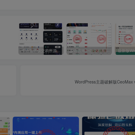
多语言华硕交易所源码/手机端uniapp电脑端vue.支持秒合约/币币/国际黄金/U本位合约/DeFi挖矿
多语言海外微交易系统源码/虚拟币黄金期货外汇微盘
WordPress主题破解版CeoMax 