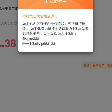
长江源码网
娱乐平台导航推广网站源码
本站禁止大陆地区访问
如本站内容有违规侵权请联系客服进行删
此内容为付费资源，请付费后查看
除， 如下载资源链接失效请联系TG 本站源
码打包出售，先到先得 本站TG群：
38
@cjym888
唯一TG:@vip668188
限时特惠
sdt
登录功能已关闭，暂