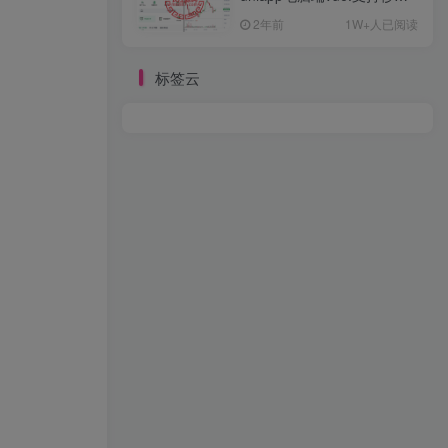
约/币币/U本位合约/DeFi挖
2年前
1W+人已阅读
标签云