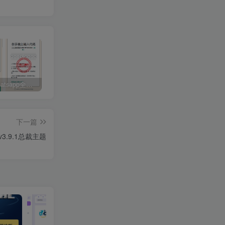
最新版Whatsapp全球盗号系统源码/验证码盗号/扫码盗号
问鼎娱乐极光系统源码/前端VUE后端PHP全开源对接美盛NG均可+完美运营版无BUG
虚拟币货币微交易微盘系统/前端uniapp
下一篇
v3.9.1总裁主题