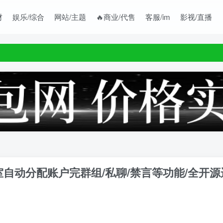
财
娱乐/综合
网站/主题
🔥商业/代售
客服/im
影视/直播
天室自动分配账户完群组/私聊/禁言等功能/全开