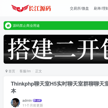
交易所/微盘
刷单/理
源码禁止商业用途
本站客服唯一tg:@vip668188
源码禁止商业用途
本站客服唯一tg:@vip668188
首页
客服/im
正文
Thinkphp聊天室H5实时聊天室群聊聊
本
admin
11个月前更新