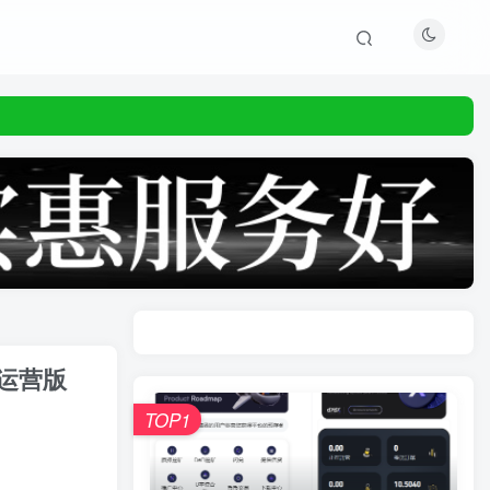
源运营版
TOP1