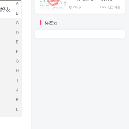
约/币币/U本位合约/DeFi挖
2年前
1W+人已阅读
标签云