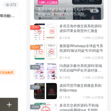
1.9W+人已阅读
373
多语言华硕交易所源码/手机端uniapp电
脑端vue.支持秒合约/币币/国际...
Thinkphp聊天室H5实时聊天室群聊聊天室自动分配账户完群组/私聊/禁言等功能/全开源运营版本
多语言海外微交易系统源码/
TOP2
虚拟币黄金期货外汇微盘
1年前
1.6W+人已阅读
最新版Whatsapp全球盗号系
TOP3
统源码/验证码盗号/扫码盗号
1年前
1.6W+人已阅读
问鼎娱乐极光系统源码/前端
TOP4
VUE后端PHP全开源对接美
时无法购买
盛NG均可+完美运营版无
1年前
1.4W+人已阅读
BUG
虚拟币货币微交易微盘系统/
TOP5
前端uniapp
1年前
1.2W+人已阅读
多语言交易所源码/手机端
TOP6
uniapp电脑端vue.支持秒合