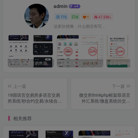
admin
775
0
1
47.5W+
这家伙很懒，什么都没有写...
多语言华硕交易所源码/手机端uniapp电脑端vue.支持秒合约/币币/国际黄金/U本位合约/DeFi挖矿
多语言海外微交易系统源码/虚拟币黄金期货外汇微盘
上一篇
下一篇
19国语言交易所多语言交易
微交所thinkphp框架双语言
所系统/秒合约交易/永续合
外汇系统/微盘系统仿交易
约/锁仓挖矿+搭建教程
所/USDT支付
相关推荐