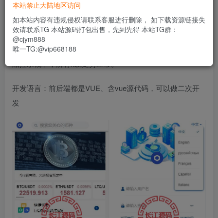
本站禁止大陆地区访问
新系统新框架的微盘系统，不是以往那款市面上泛滥的TP框
如本站内容有违规侵权请联系客服进行删除， 如下载资源链接失
架，运营级别
效请联系TG 本站源码打包出售，先到先得 本站TG群：
@cjym888
唯一TG:@vip668188
前端支持六种语言，后台可单用户风控控杀，可设置单个产
品控杀概率，所有k线走势正常。
开发语言：前后端都是VUE、含vue源代码，可以做二次开
发