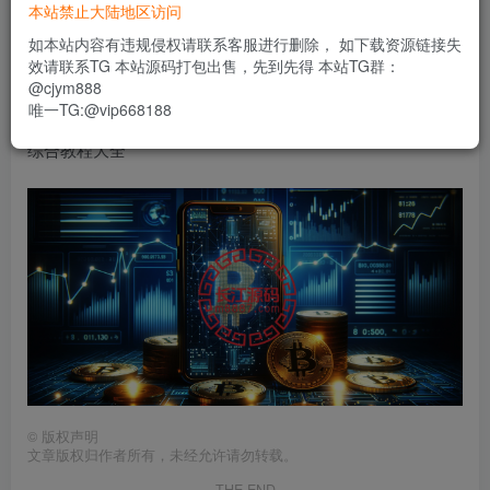
30
本站禁止大陆地区访问
限时特惠
usdt
如本站内容有违规侵权请联系客服进行删除， 如下载资源链接失
效请联系TG 本站源码打包出售，先到先得 本站TG群：
登录功能已关闭，暂时无法购买
@cjym888
唯一TG:@vip668188
综合教程大全
©
版权声明
文章版权归作者所有，未经允许请勿转载。
THE END