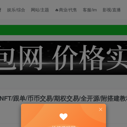
财
娱乐/综合
网站/主题
🔥商业/代售
客服/im
影视/直播
控/NFT/跟单/币币交易/期权交易/全开源/附搭建