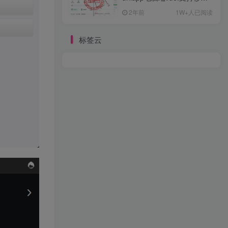
约/币币/U本位合约/DeFi挖
2年前
1W+人已阅读
标签云