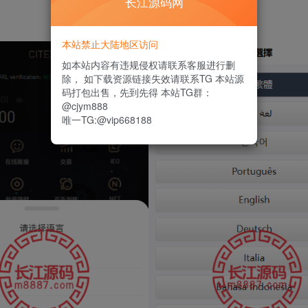
长江源码网
本站禁止大陆地区访问
如本站内容有违规侵权请联系客服进行删
除， 如下载资源链接失效请联系TG 本站源
码打包出售，先到先得 本站TG群：
@cjym888
唯一TG:@vip668188