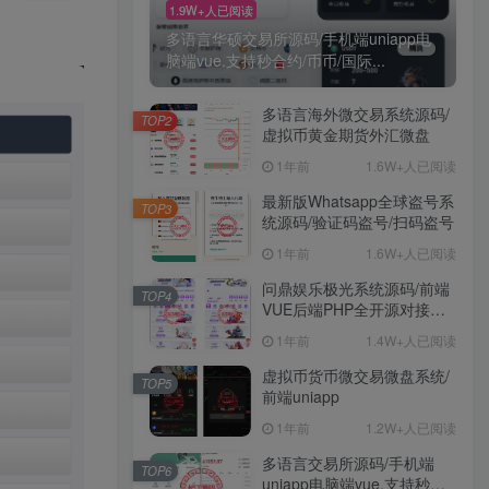
1.9W+人已阅读
多语言华硕交易所源码/手机端uniapp电
脑端vue.支持秒合约/币币/国际...
多语言海外微交易系统源码/
TOP2
虚拟币黄金期货外汇微盘
1年前
1.6W+人已阅读
最新版Whatsapp全球盗号系
TOP3
统源码/验证码盗号/扫码盗号
1年前
1.6W+人已阅读
问鼎娱乐极光系统源码/前端
TOP4
VUE后端PHP全开源对接美
盛NG均可+完美运营版无
1年前
1.4W+人已阅读
BUG
虚拟币货币微交易微盘系统/
TOP5
前端uniapp
1年前
1.2W+人已阅读
多语言交易所源码/手机端
TOP6
uniapp电脑端vue.支持秒合