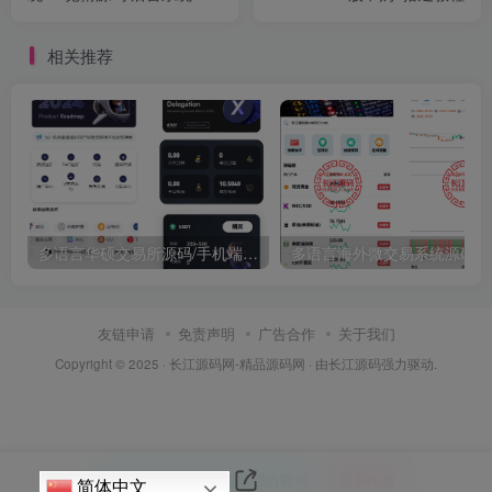
量预设开奖
相关推荐
多语言华硕交易所源码/手机端uniapp电脑端vue.支持秒合约/币币/国际黄金/U本位合约/DeFi挖矿
友链申请
免责声明
广告合作
关于我们
Copyright © 2025 ·
长江源码网-精品源码网
· 由
长江源码
强力驱动.
本站主题由Zibll子比主题强力驱动
联系作者
简体中文