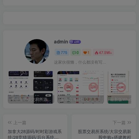
admin
775
0
1
47.5W+
这家伙很懒，什么都没有写...
多语言华硕交易所源码/手机端uniapp电脑端vue.支持秒合约/币币/国际黄金/U本位合约/DeFi挖矿
多语言海外微交易系统源码/虚拟币黄金期货外汇微盘
上一篇
下一篇
加拿大28源码/时时彩游戏系
股票交易所系统/大宗交易新
统/28竞猜源码/后台系统批
股申购+搭建教程