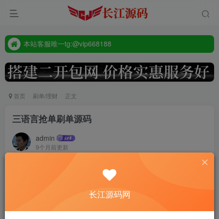
本站客服唯一tg:@vip668188
源码禁止商业用途
本站客服唯一tg:@vip668188
首页
刷单/理财
正文
三语言抢单刷单源码
admin
9个月前更新
437
php全开源，派单连单
长江源码网