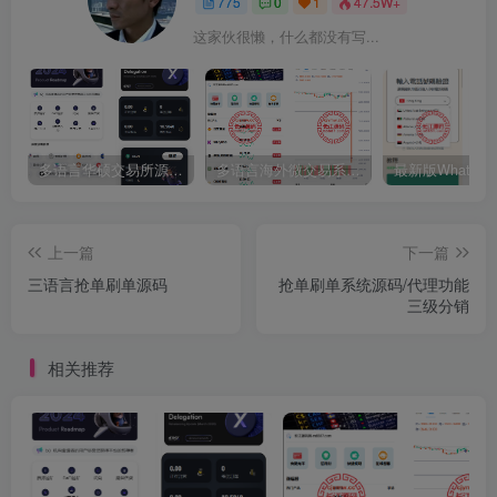
775
0
1
47.5W+
这家伙很懒，什么都没有写...
多语言华硕交易所源码/手机端uniapp电脑端vue.支持秒合约/币币/国际黄金/U本位合约/DeFi挖矿
多语言海外微交易系统源码/虚拟币黄金期货外汇微盘
上一篇
下一篇
三语言抢单刷单源码
抢单刷单系统源码/代理功能
三级分销
相关推荐