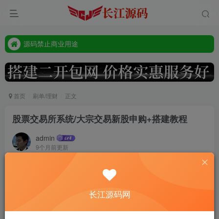
源码禁止商业用途
本站客服唯一tg:@vip668188
源码禁止商业用途
本站客服唯一tg:@vip668188
首页
刷单/理财
正文
股票交易所系统/大宗交易新股申购+搭建教程
admin
9个月前更新
376
H5前端VUE开发，后端跟代理后台thinkphp框架（本地测试k
线启动不了，实际是好的 ）
长江源码网