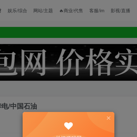
财
娱乐/综合
网站/主题
🔥商业/代售
客服/im
影视/直播
华电/中国石油