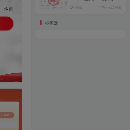
约/币币/U本位合约/DeFi挖
2年前
1W+人已阅读
标签云