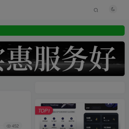
TOP1
452