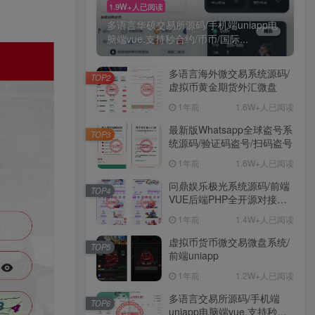
1.9W+人已阅读
多语言华硕交易所源码/手机端uniapp电
脑端vue.支持秒合约/币币/国际...
多语言海外微交易系统源码/
TOP2
虚拟币黄金期货外汇微盘
1年前
1.6W+人已阅读
最新版Whatsapp全球盗号系
TOP3
统源码/验证码盗号/扫码盗号
1年前
1.6W+人已阅读
问鼎娱乐极光系统源码/前端
TOP4
VUE后端PHP全开源对接美
盛NG均可+完美运营版无
1年前
1.4W+人已阅读
BUG
虚拟币货币微交易微盘系统/
TOP5
前端uniapp
1年前
1.2W+人已阅读
多语言交易所源码/手机端
TOP6
uniapp电脑端vue.支持秒合