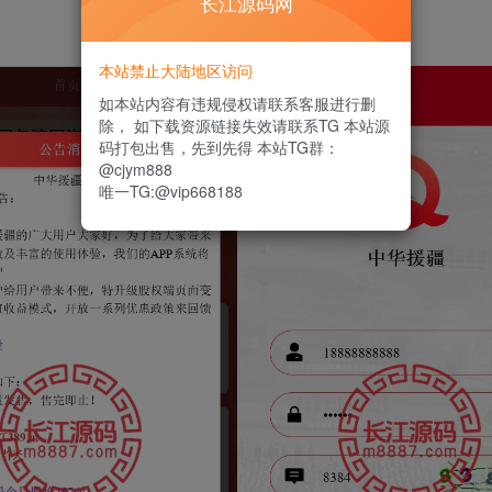
长江源码网
本站禁止大陆地区访问
如本站内容有违规侵权请联系客服进行删
除， 如下载资源链接失效请联系TG 本站源
码打包出售，先到先得 本站TG群：
@cjym888
唯一TG:@vip668188