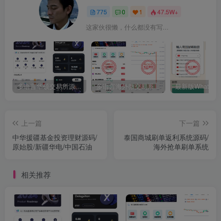
775
0
1
47.5W+
这家伙很懒，什么都没有写...
多语言华硕交易所源码/手机端uniapp电脑端vue.支持秒合约/币币/国际黄金/U本位合约/DeFi挖矿
多语言海外微交易系统源码/虚拟币黄金期货外汇微盘
上一篇
下一篇
中华援疆基金投资理财源码/
泰国商城刷单返利系统源码/
原始股/新疆华电/中国石油
海外抢单刷单系统
相关推荐