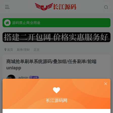
源码禁止商业用途
本站客服唯一tg:@vip668188
源码禁止商业用途
本站客服唯一tg:@vip668188
首页
刷单/理财
正文
商城抢单刷单系统源码/叠加组/任务刷单/前端
uniapp
admin
9个月前更新
316
前端uniapp开发带纯源码，后端php的thinkphp框架
长江源码网
系统正常使用带分组杀，前端单中文可二开多语言