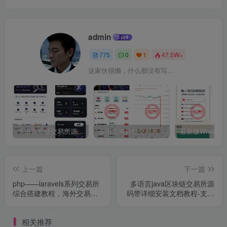
admin
775
0
1
47.5W+
这家伙很懒，什么都没有写...
多语言华硕交易所源码/手机端uniapp电脑端vue.支持秒合约/币币/国际黄金/U本位合约/DeFi挖矿
多语言海外微交易系统源码/虚拟币黄金期货外汇微盘
上一篇
下一篇
php——laravels系列交易所
多语言java区块链交易所源
综合搭建教程，海外交易所
码带详细安装文档教程-支持
搭建教程
合约-币币锁仓-挖矿-认购-
otc
相关推荐