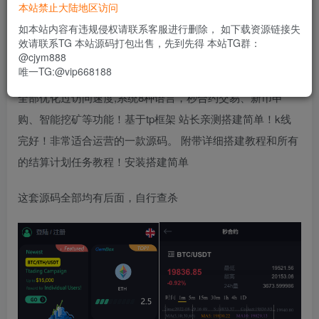
300
本站禁止大陆地区访问
限时特惠
usdt
如本站内容有违规侵权请联系客服进行删除， 如下载资源链接失
效请联系TG 本站源码打包出售，先到先得 本站TG群：
登录功能已关闭，暂时无法购买
@cjym888
唯一TG:@vip668188
全部优化过访问速度,系统8种语言，秒合约交易、新币申
购、智能挖矿等功能！基于tp框架 站长亲测搭建简单！k线
完好！非常适合运营的一款源码。 附带详细搭建教程和所有
的结算计划任务教程！安装搭建简单
这套源码全部均有后面，自行查杀